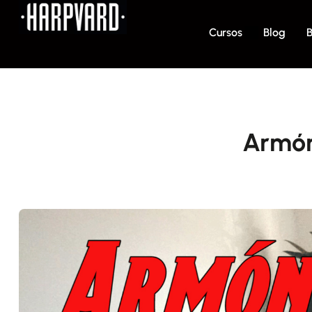
Cursos
Blog
B
Armón