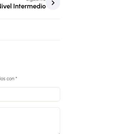
ivel Intermedio
dos con
*