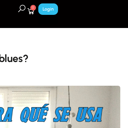
0
Login
blues?