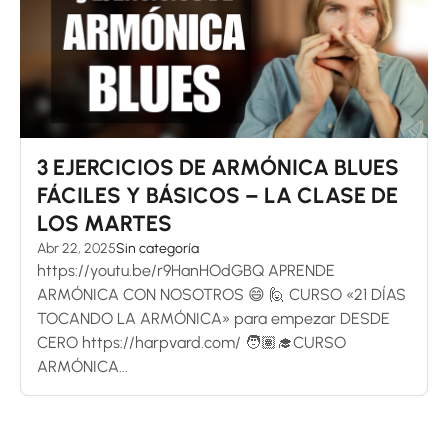
3 EJERCICIOS DE ARMÓNICA BLUES
FÁCILES Y BÁSICOS – LA CLASE DE
LOS MARTES
Abr 22, 2025
Sin categoría
https://youtu.be/r9HanHOdGBQ APRENDE
ARMÓNICA CON NOSOTROS 😄 🙋 CURSO «21 DÍAS
TOCANDO LA ARMÓNICA» para empezar DESDE
CERO https://harpvard.com/ 🧑🏽‍🎓CURSO
ARMÓNICA...