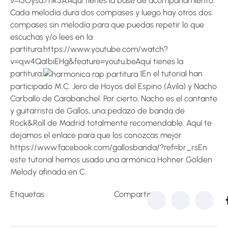
v=l5Oysd7nk5AAquí tienes la base de acompañamiento.
Cada melodía dura dos compases y luego hay otros dos
compases sin melodía para que puedas repetir lo que
escuchas y/o lees en la
partitura.https://www.youtube.com/watch?
v=qw4QaIbiEHg&feature=youtu.beAquí tienes la
partitura:
En el tutorial han
participado M.C. Jero de Hoyos del Espino (Ávila) y Nacho
Carballo de Carabanchel. Por cierto, Nacho es el cantante
y guitarrista de Gallos, una pedazo de banda de
Rock&Roll de Madrid totalmente recomendable. Aquí te
dejamos el enlace para que los conozcas mejor
https://www.facebook.com/gallosbanda/?ref=br_rsEn
este tutorial hemos usado una armónica Hohner Golden
Melody afinada en C.
Etiquetas
Compartir: