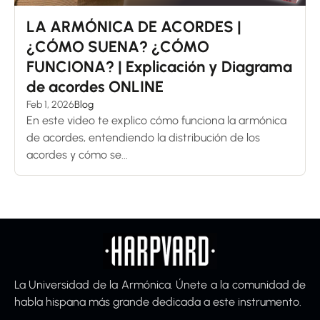
LA ARMÓNICA DE ACORDES |
¿CÓMO SUENA? ¿CÓMO
FUNCIONA? | Explicación y Diagrama
de acordes ONLINE
Feb 1, 2026
Blog
En este video te explico cómo funciona la armónica
de acordes, entendiendo la distribución de los
acordes y cómo se...
La Universidad de la Armónica. Únete a la comunidad de
habla hispana más grande dedicada a este instrumento.