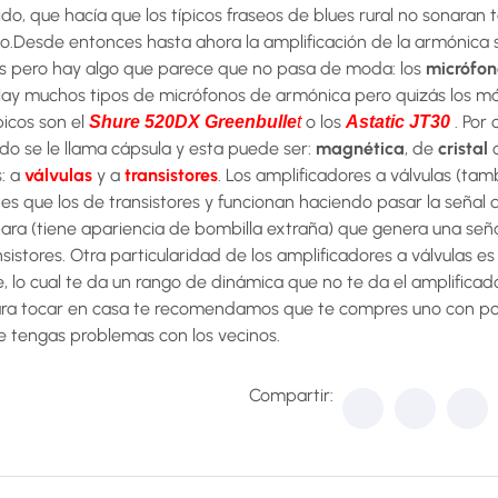
do, que hacía que los típicos fraseos de blues rural no sonaran
to.Desde entonces hasta ahora la amplificación de la armónica 
os pero hay algo que parece que no pasa de moda: los
micrófon
Hay muchos tipos de micrófonos de armónica pero quizás los má
icos son el
o los
. Por 
Shure 520DX
Greenbulle
t
Astatic JT30
do se le llama cápsula y esta puede ser:
magnética
, de
cristal
s: a
válvulas
y a
transistores
. Los amplificadores a válvulas (ta
tes que los de transistores y funcionan haciendo pasar la señal 
para (tiene apariencia de bombilla extraña) que genera una señ
sistores. Otra particularidad de los amplificadores a válvulas es 
e, lo cual te da un rango de dinámica que no te da el amplificado
ara tocar en casa te recomendamos que te compres uno con p
ue tengas problemas con los vecinos.
Compartir: