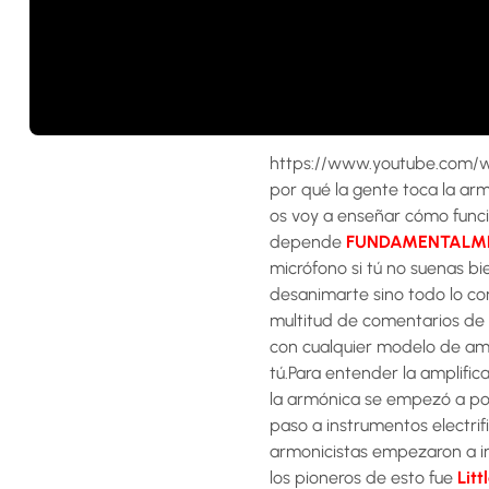
https://www.youtube.com/w
por qué la gente toca la arm
os voy a enseñar cómo funci
depende
FUNDAMENTALM
micrófono si tú no suenas bi
desanimarte sino todo lo co
multitud de comentarios de “
con cualquier modelo de amp
tú.Para entender la amplifi
la armónica se empezó a pop
paso a instrumentos electri
armonicistas empezaron a in
los pioneros de esto fue
Litt