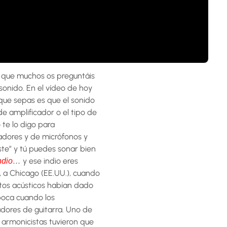
que muchos os preguntáis
sonido. En el vídeo de hoy
que sepas es que el sonido
e amplificador o el tipo de
 te lo digo para
adores y de micrófonos y
ste” y tú puedes sonar bien
y ese indio eres
ndio
…
, a Chicago (EE.UU.), cuando
ntos acústicos habían dado
poca cuando los
dores de guitarra. Uno de
s armonicistas tuvieron que