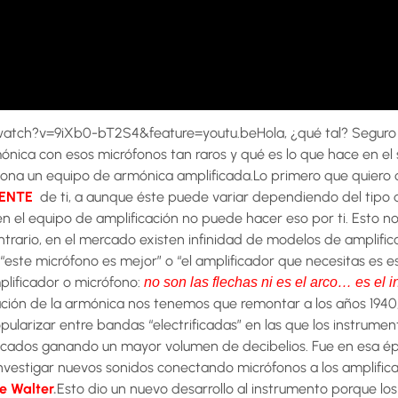
atch?v=9iXb0-bT2S4&feature=youtu.beHola, ¿qué tal? Seguro 
ónica con esos micrófonos tan raros y qué es lo que hace en el 
ona un equipo de armónica amplificada.Lo primero que quiero 
ENTE
de ti, a aunque éste puede variar dependiendo del tipo d
en el equipo de amplificación no puede hacer eso por ti. Esto no
ntrario, en el mercado existen infinidad de modelos de amplific
este micrófono es mejor” o “el amplificador que necesitas es e
lificador o micrófono:
no son las flechas ni es el arco… es el i
cación de la armónica nos tenemos que remontar a los años 1940
ularizar entre bandas “electrificadas” en las que los instrume
ficados ganando un mayor volumen de decibelios. Fue en esa é
vestigar nuevos sonidos conectando micrófonos a los amplifica
le Walter
.
Esto dio un nuevo desarrollo al instrumento porque lo