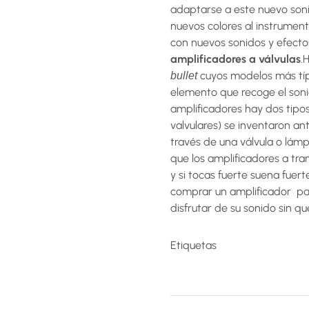
adaptarse a este nuevo soni
nuevos colores al instrumen
con nuevos sonidos y efect
amplificadores a válvulas
.
cuyos modelos más típ
bullet
elemento que recoge el soni
amplificadores hay dos tipo
valvulares) se inventaron an
través de una válvula o lám
que los amplificadores a tran
y si tocas fuerte suena fuert
comprar un amplificador p
disfrutar de su sonido sin q
Etiquetas