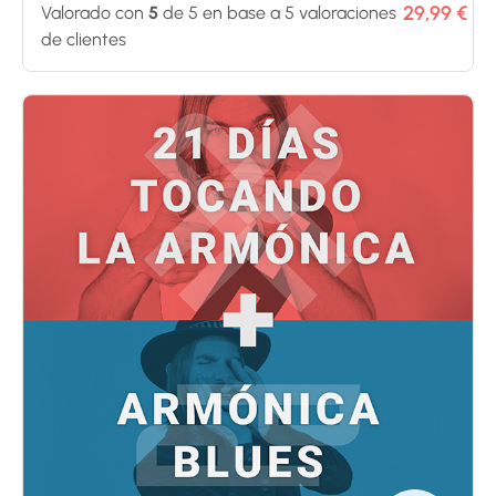
29,99
€
Valorado con
5
de 5 en base a
5
valoraciones
de clientes