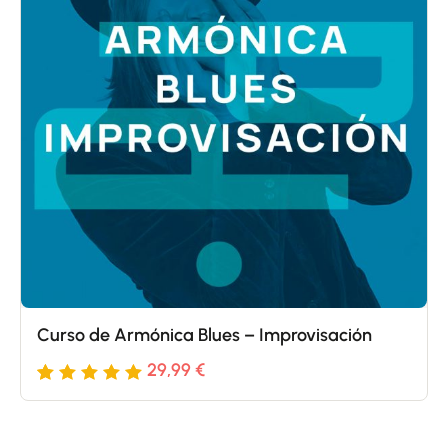
clientes
Curso de Armónica Blues – Improvisación
29,99
€
Valorado
5
con
5
de
5 en