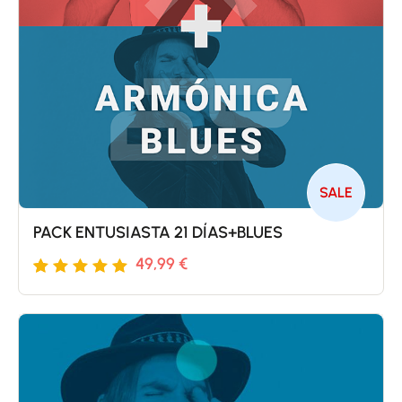
SALE
PACK ENTUSIASTA 21 DÍAS+BLUES
49,99
€
Valorado
5
con
5
de
5 en
base a
valoraciones
de