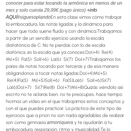
conocer para estar tocando la armónica en menos de un
mes y solo cuesta 29,99€ (pago único)
+info
En esta clase vimos cómo trabajar
AQUÍ
#siguesoplando
la embocadura, las notas ligadas y la dinámica para
hacer que todo suene fluido y con dinámica.Trabajamos
a partir de un sencillo ejercicio usando la escala
diatatónica de C. No te pierdas con lo de escala
diatónica, es la escala que ya conoces:Do(+4) Re(4)
Mi(+5) Fa(5) Sol(+6) La(6) Si(7) Do(+7)Trabajamos los
pares de notas tocando por terceras y de esa manera
obligandonos a tocar notas ligadas.Do(+4)Mi(+5)
Re(4)Fa(5) Mi(+5)Sol(+6) Fa(5)La(6) Sol(+6)Si(7)
La(6)Do(+7) Si(7)Re(8) Do(+7)Mi(+8)Quizás viéndolo así
escrito no te aclaras bien, no te preocupes, hace tiempo
hicimos un vídeo en el que trabajamos estos conceptos y
con el que puedes practicar. La práctica de este tipo de
ejercicios que a priori no son nada agradables de realizar
son como gimnasia
y te ayudarán a tu
armoniquera
embocadura, respiración, ritmo y musicalidad.Te lo