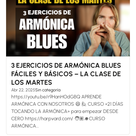
3 EJERCICIOS DE ARMÓNICA BLUES
FÁCILES Y BÁSICOS – LA CLASE DE
LOS MARTES
Abr 22, 2025
Sin categoría
https://youtu.be/r9HanHOdGBQ APRENDE
ARMÓNICA CON NOSOTROS 😄 🙋 CURSO «21 DÍAS
TOCANDO LA ARMÓNICA» para empezar DESDE
CERO https://harpvard.com/ 🧑🏽‍🎓CURSO
ARMÓNICA...