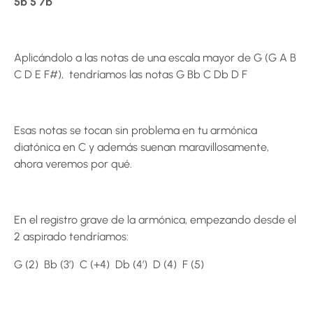
5b 5 7b
Aplicándolo a las notas de una escala mayor de G (G A B
C D E F#), tendríamos las notas G Bb C Db D F
Esas notas se tocan sin problema en tu armónica
diatónica en C y además suenan maravillosamente,
ahora veremos por qué.
En el registro grave de la armónica, empezando desde el
2 aspirado tendríamos:
G (2) Bb (3’) C (+4) Db (4’) D (4) F (5)