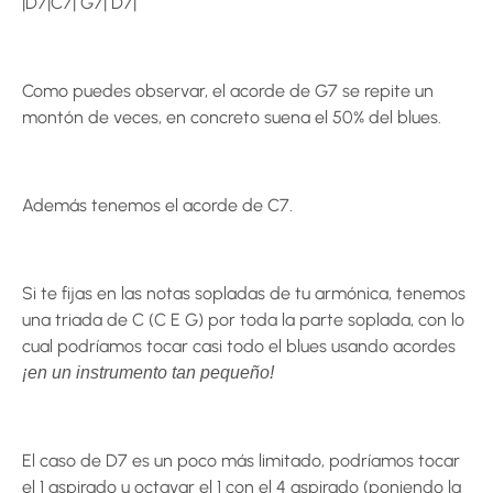
|D7|C7| G7| D7|
Como puedes observar, el acorde de G7 se repite un
montón de veces, en concreto suena el 50% del blues.
Además tenemos el acorde de C7.
Si te fijas en las notas sopladas de tu armónica, tenemos
una triada de C (C E G) por toda la parte soplada, con lo
cual podríamos tocar casi todo el blues usando acordes
¡en un instrumento tan pequeño!
El caso de D7 es un poco más limitado, podríamos tocar
el 1 aspirado u octavar el 1 con el 4 aspirado (poniendo la