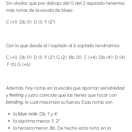
Sin olvidar que por debajo del G del 2 aspirado tenemos
más notas de la escala de blues:
C (+1) Db (1’) D (1) F (2’’)
Con lo que desde el 1 soplado al 6 soplado tendríamos:
C (+1) Db (1’) D (1) F (2’’) G (2) Bb (3’) C (+4) Db (4’) D (4)
F (5) G (+6)
Además, hay notas en la escala que aportan sensibilidad
y
y justo coincide que las tienes que tocar con
feeling
, lo cual maximiza su fuerza. Esas notas son
bending
la
, Db, 1’ y 4’
blue note
la séptima menor, F, 2’’
la tercera menor, Bb. De hecho esta nota, en la