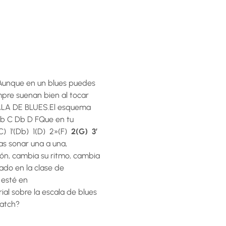
 Aunque en un blues puedes
mpre suenan bien al tocar
SCALA DE BLUES.El esquema
 Bb C Db D FQue en tu
C) 1′(Db) 1(D) 2»(F)
2(G) 3′
as sonar una a una,
ión, cambia su ritmo, cambia
ado en la clase de
 esté en
 sobre la escala de blues
watch?