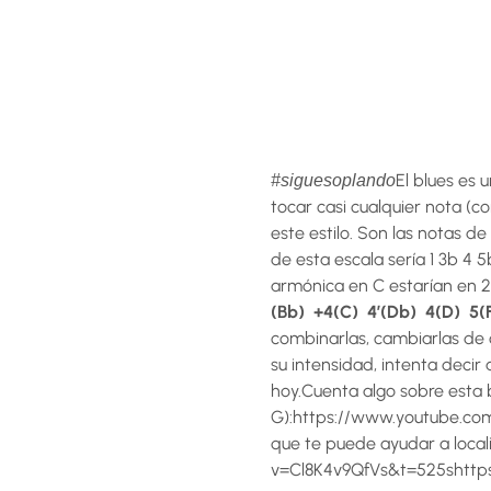
El blues es
#siguesoplando
tocar casi cualquier nota (c
este estilo. Son las notas
de esta escala sería 1 3b 4 
armónica en C estarían en 2 
(Bb) +4(C) 4′(Db) 4(D) 5(
combinarlas, cambiarlas de o
su intensidad, intenta decir 
hoy.Cuenta algo sobre esta b
G):https://www.youtube.com
que te puede ayudar a local
v=Cl8K4v9QfVs&t=525shtt