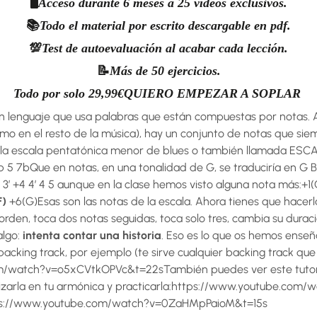
🖥️
Acceso durante 6 meses a 25 vídeos exclusivos.
📚
Todo el material por escrito descargable en pdf.
💯
Test de autoevaluación al acabar cada lección.
📝
Más de 50 ejercicios.
Todo por solo 29,99€
QUIERO EMPEZAR A SOPLAR
 un lenguaje que usa palabras que están compuestas por notas.
omo en el resto de la música), hay un conjunto de notas que sie
 de la escala pentatónica menor de blues o también llamada E
5b 5 7bQue en notas, en una tonalidad de G, se traduciría en G
3′ +4 4′ 4 5 aunque en la clase hemos visto alguna nota más:+1(
F)
+6(G)Esas son las notas de la escala. Ahora tienes que hacerl
rden, toca dos notas seguidas, toca solo tres, cambia su durac
algo:
intenta contar una historia
. Eso es lo que os hemos enseñ
acking track, por ejemplo (te sirve cualquier backing track que
/watch?v=o5xCVtkOPVc&t=22sTambién puedes ver este tutorial
izarla en tu armónica y practicarla:https://www.youtube.com/
ps://www.youtube.com/watch?v=0ZaHMpPaioM&t=15s