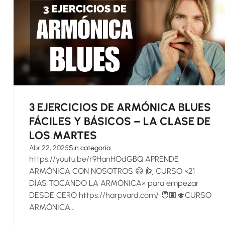
3 EJERCICIOS DE ARMÓNICA BLUES
FÁCILES Y BÁSICOS – LA CLASE DE
LOS MARTES
Abr 22, 2025
Sin categoría
https://youtu.be/r9HanHOdGBQ APRENDE
ARMÓNICA CON NOSOTROS 😄 🙋 CURSO «21
DÍAS TOCANDO LA ARMÓNICA» para empezar
DESDE CERO https://harpvard.com/ 🧑🏽‍🎓CURSO
ARMÓNICA...