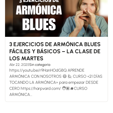
3 EJERCICIOS DE ARMÓNICA BLUES
FÁCILES Y BÁSICOS – LA CLASE DE
LOS MARTES
Abr 22, 2025
Sin categoría
https://youtu.be/r9HanHOdGBQ APRENDE
ARMÓNICA CON NOSOTROS 😄 🙋 CURSO «21 DÍAS
TOCANDO LA ARMÓNICA» para empezar DESDE
CERO https://harpvard.com/ 🧑🏽‍🎓CURSO
ARMÓNICA...