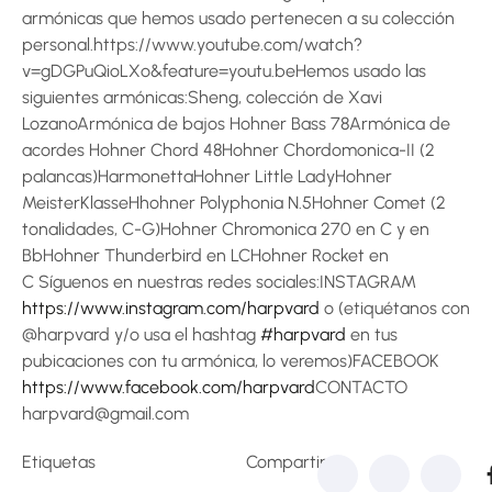
armónicas que hemos usado pertenecen a su colección
personal.https://www.youtube.com/watch?
v=gDGPuQioLXo&feature=youtu.beHemos usado las
siguientes armónicas:Sheng, colección de Xavi
LozanoArmónica de bajos Hohner Bass 78Armónica de
acordes Hohner Chord 48Hohner Chordomonica-II (2
palancas)HarmonettaHohner Little LadyHohner
MeisterKlasseHhohner Polyphonia N.5Hohner Comet (2
tonalidades, C-G)Hohner Chromonica 270 en C y en
BbHohner Thunderbird en LCHohner Rocket en
C Síguenos en nuestras redes sociales:INSTAGRAM
https://www.instagram.com/harpvard
o (etiquétanos con
@harpvard y/o usa el hashtag
#harpvard
en tus
pubicaciones con tu armónica, lo veremos)FACEBOOK
https://www.facebook.com/harpvard
CONTACTO
harpvard@gmail.com
Etiquetas
Compartir: