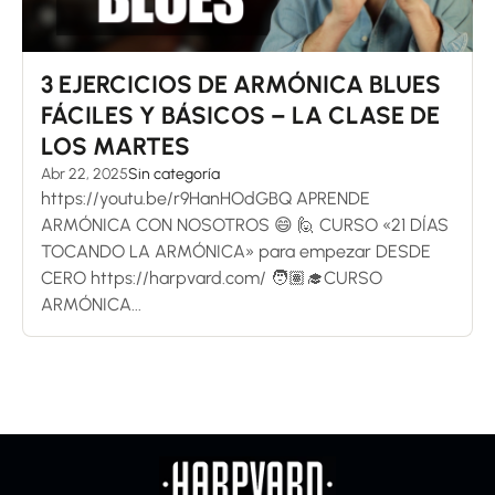
3 EJERCICIOS DE ARMÓNICA BLUES
FÁCILES Y BÁSICOS – LA CLASE DE
LOS MARTES
Abr 22, 2025
Sin categoría
https://youtu.be/r9HanHOdGBQ APRENDE
ARMÓNICA CON NOSOTROS 😄 🙋 CURSO «21 DÍAS
TOCANDO LA ARMÓNICA» para empezar DESDE
CERO https://harpvard.com/ 🧑🏽‍🎓CURSO
ARMÓNICA...