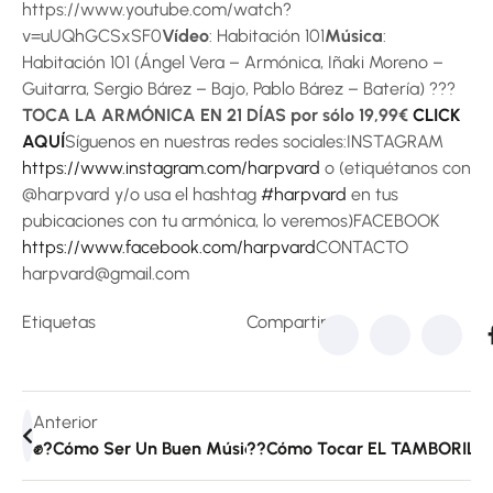
https://www.youtube.com/watch?
v=uUQhGCSxSF0
Vídeo
: Habitación 101
Música
:
Habitación 101 (Ángel Vera – Armónica, Iñaki Moreno –
Guitarra, Sergio Bárez – Bajo, Pablo Bárez – Batería) ??‍?
TOCA LA ARMÓNICA EN 21 DÍAS por sólo 19,99€
CLICK
AQUÍ
Síguenos en nuestras redes sociales:INSTAGRAM
https://www.instagram.com/harpvard
o (etiquétanos con
@harpvard y/o usa el hashtag
#harpvard
en tus
pubicaciones con tu armónica, lo veremos)FACEBOOK
https://www.facebook.com/harpvard
CONTACTO
harpvard@gmail.com
Etiquetas
Compartir:
Anterior
✊?Cómo Ser Un Buen Músico✊? 10 CONSEJOS Para Tocar
??Cómo Tocar EL TAMBORILERO