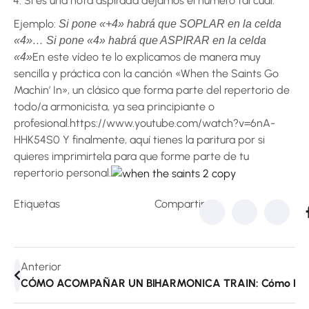
Si es una nota aspirada dejamos el número tal cual.
Ejemplo:
Si pone «+4» habrá que SOPLAR en la celda
«4»… Si pone «4» habrá que ASPIRAR en la celda
En este vídeo te lo explicamos de manera muy
«4»
sencilla y práctica con la canción «When the Saints Go
Machin’ In», un clásico que forma parte del repertorio de
todo/a armonicista, ya sea principiante o
profesional.https://www.youtube.com/watch?v=6nA-
HHK54S0 Y finalmente, aquí tienes la paritura por si
quieres imprimirtela para que forme parte de tu
repertorio personal.
Etiquetas
Compartir:
Anterior
CÓMO ACOMPAÑAR UN BLUES DE 12 COMPASES SIN TEN
HARMONICA TRAIN: Cómo Hacer