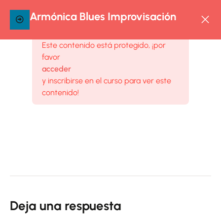
11
ARMÓNICA
Armónica Blues Improvisación
BLUES
IMPROVISACIÓN
Este contenido está protegido, ¡por
favor
LECCIÓN
acceder
1 –
y inscribirse en el curso para ver este
CÓMO
contenido!
HACER
ESTE
CURSO
LECCIÓN
2 –
¿CÓMO
ENTENDER
Deja una respuesta
EL BLUES?