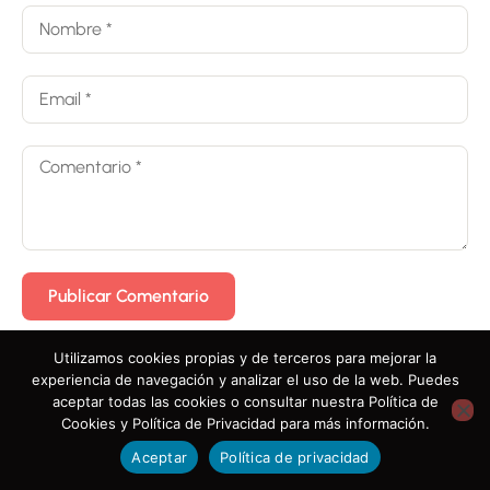
LECCIÓN 3
–
TÉCNICAS
DE
ARMÓNICA
BLUES
LECCION
4 – LA
ESCALA
DE
BLUES
Utilizamos cookies propias y de terceros para mejorar la
LECCIÓN 5
experiencia de navegación y analizar el uso de la web. Puedes
– LLAMADA
aceptar todas las cookies o consultar nuestra Política de
–
Cookies y Política de Privacidad para más información.
RESPUESTA
Aceptar
Política de privacidad
Previous
Next