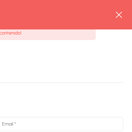
y inscribirse en el curso para ver este
contenido!