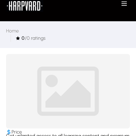
Home
0
/0 ratings
Price
Get unlimited access to all learning content and premium