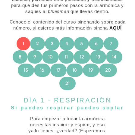
para que des tus primeros pasos con la armónica y
saques al
bluesman
que llevas dentro.
Conoce el contenido del curso pinchando sobre cada
número, si quieres más información pincha
AQUÍ
1
2
3
4
5
6
7
8
9
10
11
12
13
14
15
16
17
18
19
20
21
DÍA 1 · RESPIRACIÓN
Si puedes respirar puedes soplar
Para empezar a tocar la armónica
necesitas inspirar y espirar, y eso
ya lo tienes, ¿verdad? (Esperemos,