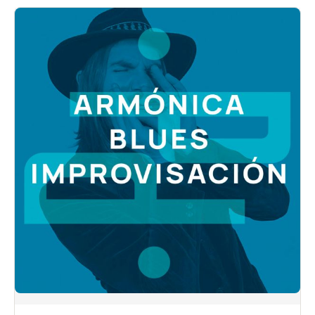
5
de 5 en
base a
valoraciones
de
clientes