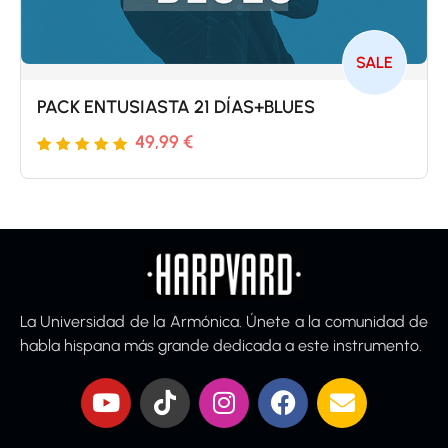
SALE
PACK ENTUSIASTA 21 DÍAS+BLUES
49,99
€
Valorado
5
con
5
de 5 en
base a
valoraciones
de
La Universidad de la Armónica. Únete a la comunidad de
clientes
habla hispana más grande dedicada a este instrumento.