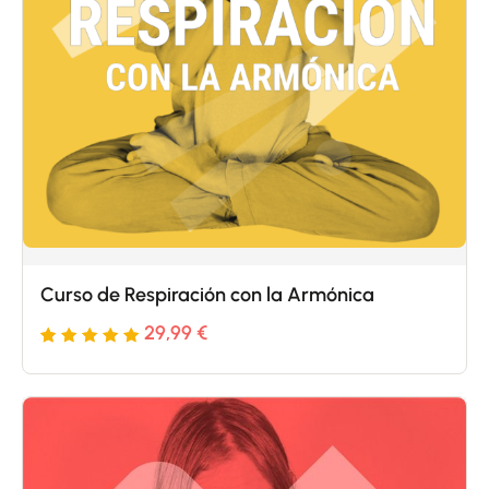
Curso de Respiración con la Armónica
29,99
€
Valorado
5
con
5
de 5 en
base a
valoraciones