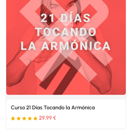
de
clientes
Curso 21 Días Tocando la Armónica
29,99
€
Valorado
5
con